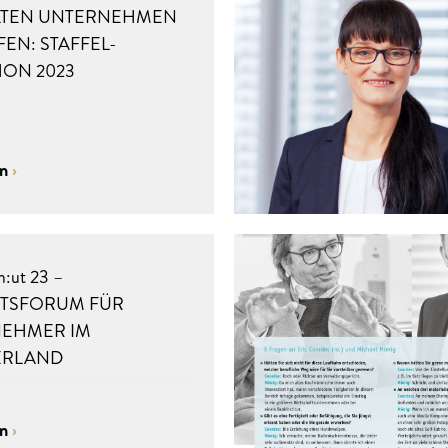
LTEN UNTERNEHMEN
EN: STAFFEL-
ON 2023
en
m:ut 23 –
TSFORUM FÜR
EHMER IM
ERLAND
en