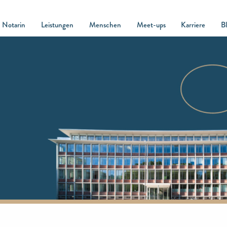
Notarin
Leistungen
Menschen
Meet-ups
Karriere
B