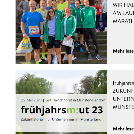
WIR HA
AM LAUF
MARATH
Mehr les
frühjahrs
ZUKUNF
UNTERN
MÜNST
Mehr les