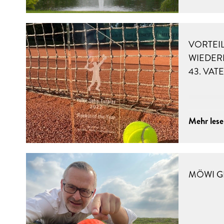
VORTEI
WIEDER
43. VAT
Mehr les
MÖWI G