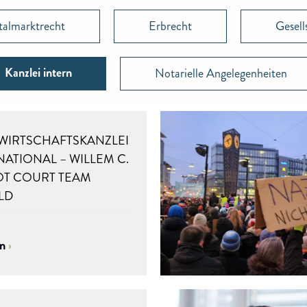
talmarktrecht
Erbrecht
Gesell
Kanzlei intern
Notarielle Angelegenheiten
WIRTSCHAFTSKANZLEI
NATIONAL – WILLEM C.
OT COURT TEAM
LD
en