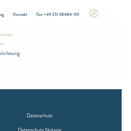
log
Kontakt
Fon +49 251 38484-101
Simon
en
Vorlesung
Datenschutz
Datenschutz Notarin