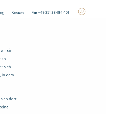
log
Kontakt
Fon +49 251 38484-101
wir ein
eich
t sich
, in dem
sich dort
keine