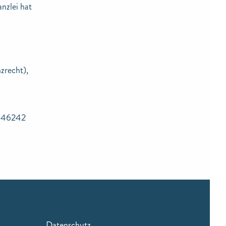
nzlei hat
zrecht),
, 46242
Datenschutz