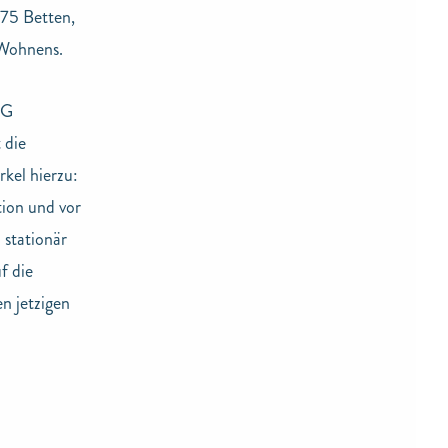
 75 Betten,
 Wohnens.
IG
 die
kel hierzu:
tion und vor
 stationär
f die
n jetzigen