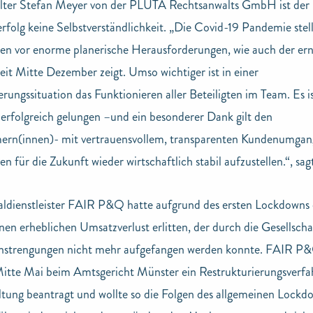
lter Stefan Meyer von der PLUTA Rechtsanwalts GmbH ist der
rfolg keine Selbstverständlichkeit. „Die Covid-19 Pandemie stell
n vor enorme planerische Herausforderungen, wie auch der er
it Mitte Dezember zeigt. Umso wichtiger ist in einer
erungssituation das Funktionieren aller Beteiligten im Team. Es i
rfolgreich gelungen –und ein besonderer Dank gilt den
ern(innen)- mit vertrauensvollem, transparenten Kundenumgan
 für die Zukunft wieder wirtschaftlich stabil aufzustellen.“, sa
ldienstleister FAIR P&Q hatte aufgrund des ersten Lockdowns
nen erheblichen Umsatzverlust erlitten, der durch die Gesellscha
tanstrengungen nicht mehr aufgefangen werden konnte. FAIR P
itte Mai beim Amtsgericht Münster ein Restrukturierungsverfa
tung beantragt und wollte so die Folgen des allgemeinen Lockd