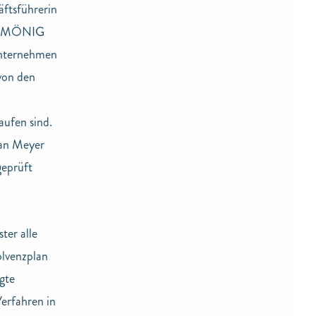
ftsführerin
der MÖNIG
Unternehmen
von den
aufen sind.
fan Meyer
geprüft
ter alle
olvenzplan
gte
erfahren in