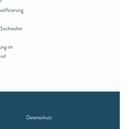
n
alifizierung
 Sachwalter
nung im
und
Datenschutz