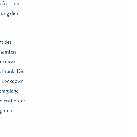
efreit neu
tzung den
ft des
esamten
Lockdown
 Frank. Die
n Lockdown.
ragslage
ienstleister
 guten