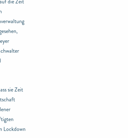
uf die Zeit
n
nverwaltung
gesehen,
Meyer
achwalter
d
ss sie Zeit
tschaft
dener
ftigten
dem Lockdown