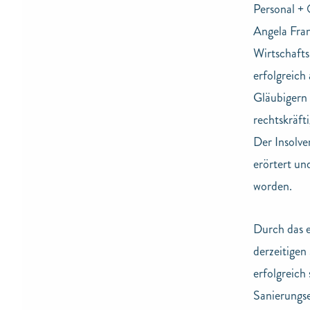
Personal +
Angela Fra
Wirtschaft
erfolgreich
Gläubigern
rechtskräft
Der Insolv
erörtert un
worden.
Durch das e
derzeitigen
erfolgreich
Sanierungse