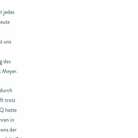
t jedes
neute
st uns
g das
gt Meyer.
 durch
ft trotz
&Q hatte
hren in
owns der