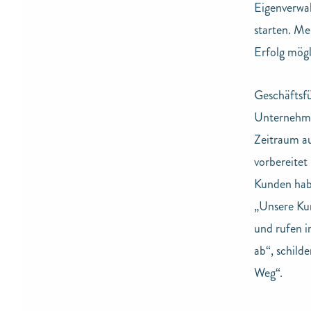
Eigenverwal
starten. Me
Erfolg mögl
Geschäftsfü
Unternehmen
Zeitraum au
vorbereitet
Kunden hab
„Unsere Ku
und rufen i
ab“, schilde
Weg“.