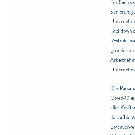
Für Sachwa
Sanierungse
Unternehme
Lockdown se
Restrukturi
gemeinsam e
Arbeitnehm
Unternehmen
Der Persona
Covid-19 ei
aller Kraf
daraufhin M
Eigenverwal