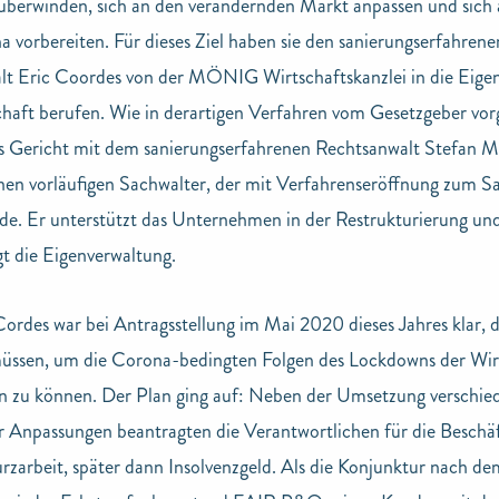
überwinden, sich an den verändernden Markt anpassen und sich a
 vorbereiten. Für dieses Ziel haben sie den sanierungserfahrene
lt Eric Coordes von der MÖNIG Wirtschaftskanzlei in die Eige
chaft berufen. Wie in derartigen Verfahren vom Gesetzgeber vor
as Gericht mit dem sanierungserfahrenen Rechtsanwalt Stefan 
nen vorläufigen Sachwalter, der mit Verfahrenseröffnung zum S
rde. Er unterstützt das Unternehmen in der Restrukturierung un
gt die Eigenverwaltung.
ordes war bei Antragsstellung im Mai 2020 dieses Jahres klar, da
üssen, um die Corona-bedingten Folgen des Lockdowns der Wir
n zu können. Der Plan ging auf: Neben der Umsetzung verschie
er Anpassungen beantragten die Verantwortlichen für die Beschä
rzarbeit, später dann Insolvenzgeld. Als die Konjunktur nach 