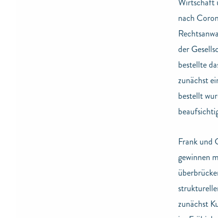
Wirtschaft 
nach Corona
Rechtsanwa
der Gesells
bestellte d
zunächst ei
bestellt wu
beaufsichti
Frank und C
gewinnen m
überbrücke
strukturell
zunächst Ku