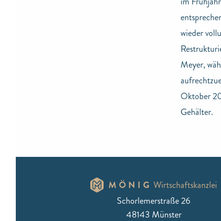
im Frühjah
entsprechen
wieder voll
Restruktur
Meyer, wäh
aufrechtzue
Oktober 20
Gehälter.
MÖNIG
Wirtschaftskanzlei
Schorlemerstraße 26
48143 Münster